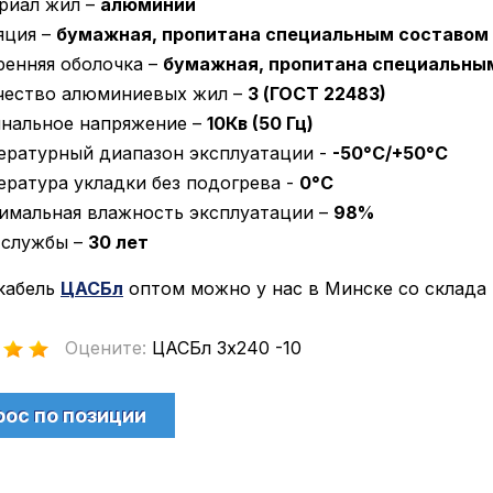
риал жил –
алюминий
яция –
бумажная, пропитана специальным составом
ренняя оболочка –
бумажная, пропитана специальны
чество алюминиевых жил –
3 (ГОСТ 22483)
нальное напряжение –
10Кв (50 Гц)
ературный диапазон эксплуатации -
-50°С/+50°С
ература укладки без подогрева -
0°С
имальная влажность эксплуатации –
98%
 службы –
30 лет
кабель
ЦАСБл
оптом можно у нас в Минске со склада 
Оцените:
ЦАСБл 3х240 -10
рос по позиции