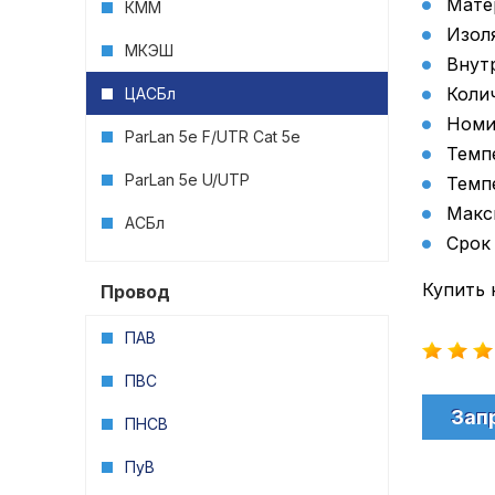
Мате
КММ
Изол
МКЭШ
Внут
Коли
ЦАСБл
Номи
ParLan 5e F/UTR Cat 5e
Темп
ParLan 5e U/UTP
Темп
Макс
АСБл
Срок
Купить 
Провод
ПАВ
ПВС
Зап
ПНСВ
ПуВ