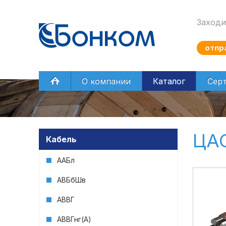
Заходи
отпр
Главная
О компании
Каталог
Сер
ЦА
Кабель
ААБл
АВБбШв
АВВГ
АВВГнг(А)