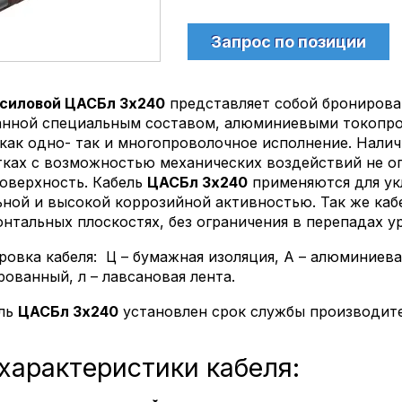
Запрос по позиции
 силовой ЦАСБл 3х240
представляет собой бронирова
анной специальным составом, алюминиевыми токопр
как одно- так и многопроволочное исполнение. Налич
тках с возможностью механических воздействий не о
поверхность. Кабель
ЦАСБл 3х240
применяются для укл
ной и высокой коррозийной активностью. Так же каб
онтальных плоскостях, без ограничения в перепадах у
овка кабеля: Ц – бумажная изоляция, А – алюминиевая
рованный, л – лавсановая лента.
ель
ЦАСБл 3х240
установлен срок службы производи
 характеристики кабеля: