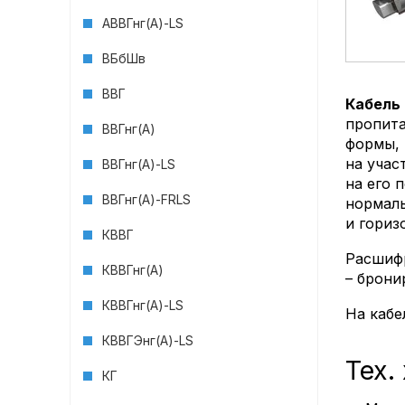
АВВГнг(А)-LS
ВБбШв
ВВГ
Кабель
пропит
ВВГнг(А)
формы, 
на учас
ВВГнг(А)-LS
на его 
ВВГнг(A)-FRLS
нормаль
и гориз
КВВГ
Расшифр
КВВГнг(А)
– брони
КВВГнг(А)-LS
На каб
КВВГЭнг(А)-LS
Тех.
КГ