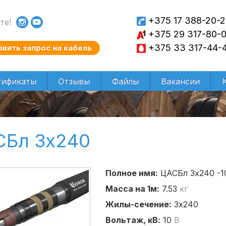
+375 17 388-20-
те!
+375 29 317-80-
+375 33 317-44-
авить
запрос на кабель
тификаты
Отзывы
Файлы
Вакансии
СБл 3х240
Полное имя:
ЦАСБл 3х240 -1
Масса на 1м:
7.53
кг
Жилы-сечение:
3х240
Вольтаж, кВ:
10
В