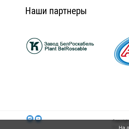
Наши партнеры
Copyrigh
Все пра
На д