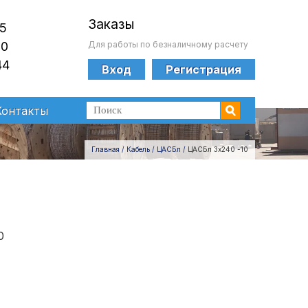
Заказ
ы
25
00
Для работы по безналичному расчету
44
Вход
Регистрация
Контакты
Главная
/
Кабель
/
ЦАСБл
/
ЦАСБл 3х240 -10
0