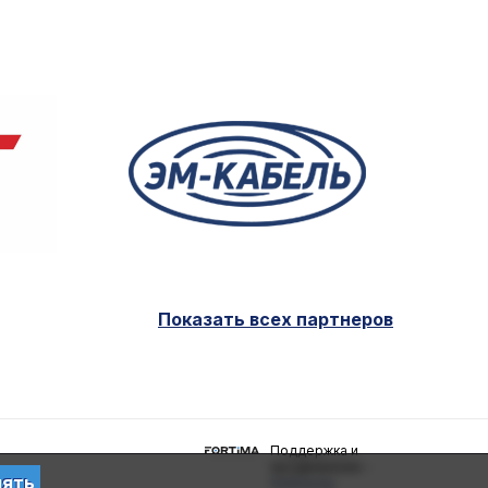
Показать всех партнеров
Поддержка и
продвижение -
нять
fortima.by