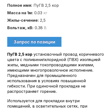
КВВГ
Полное имя:
ПуГВ 2,5 кор
КВВГнг(А)
Масса на 1м:
0.03
кг
КВВГнг(А)-LS
Жилы-сечение:
2,5
КВВГЭнг(А)-LS
Вольтаж, кВ:
КГ
0.38
В
КММ
МКЭШ
Запрос по позиции
ЦАСБл
ПуГВ 2,5 кор
установочный провод коричневого
ParLan 5e F/UTR Cat 5e
цвета с поливинилхлоридной (ПВХ) изоляцией
ParLan 5e U/UTP
жилы, медными токопроводящими жилами,
АСБл
имеющими многопроволочное исполнение.
Предназначен для промышленного
Провод
использования в условиях повышенной
гибкости. При одиночной прокладке не
ПАВ
распространяет горение.
ПВС
ПНСВ
Используется для прокладки внутри
помещений, в осветительных сетях, при
ПуВ