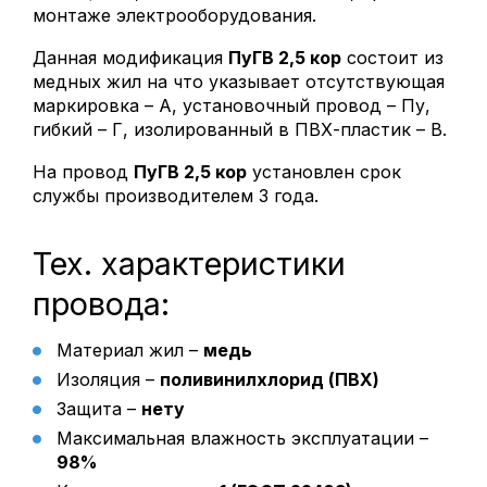
монтаже электрооборудования.
ПуГВ
ШВВП
Данная модификация
ПуГВ 2,5 кор
состоит из
медных жил на что указывает отсутствующая
Дополнительно
маркировка – А, установочный провод – Пу,
гибкий – Г, изолированный в ПВХ-пластик – В.
Аксессуары и прочие товары
На провод
ПуГВ 2,5 кор
установлен срок
службы производителем 3 года.
Тех. характеристики
Главная
провода:
О компании
Наша жизнь
Материал жил –
медь
Склад
Изоляция –
поливинилхлорид (ПВХ)
Партнеры
Защита –
нету
Максимальная влажность эксплуатации –
Сертификаты
98%
Отзывы