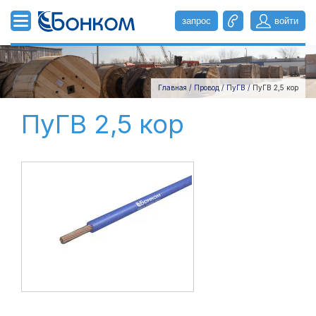
запрос
войти
УНП
Главная
/
Провод
/
ПуГВ
/
ПуГВ 2,5 кор
Кабель
пароль
ПуГВ 2,5 кор
ААБл
АВБбШв
Забыли пароль?
войти
АВВГ
АВВГнг(А)
АВВГнг(А)-LS
ВБбШв
ВВГ
ВВГнг(А)
ВВГнг(А)-LS
ВВГнг(A)-FRLS